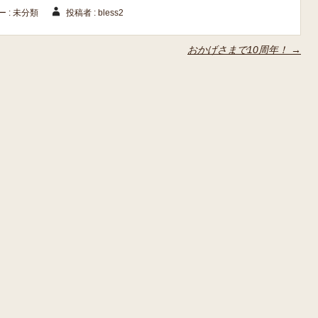
 :
未分類
投稿者 : bless2
おかげさまで10周年！
→