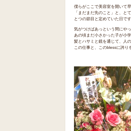
僕らがここで美容室を開いて
「まだまだ先のこと」と、と
とつの節目と定めていた日で
気がつけばあっという間にや
あの頃まだ小さかった子が小
髪とハサミと鏡を通じて、人
この仕事と、このblessに誇