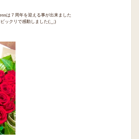
essは７周年を迎える事が出来ました
ックリで感動しました(;_;)