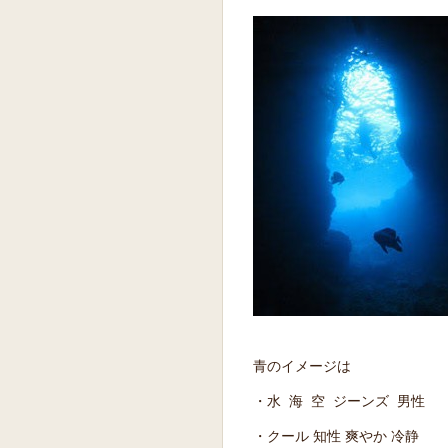
青のイメージは
・水 海 空 ジーンズ 男性
・クール 知性 爽やか 冷静